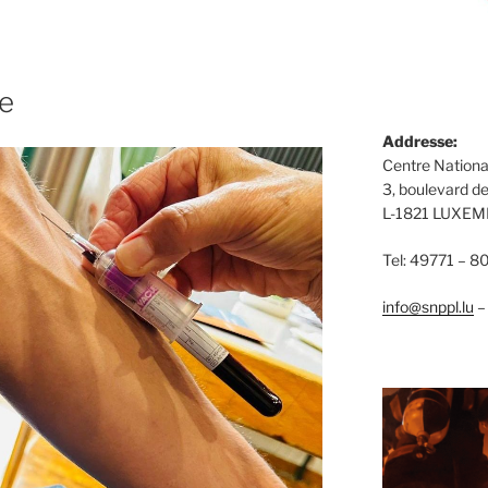
e
Addresse:
Centre Nationa
3, boulevard d
L-1821 LUXE
Tel: 49771 – 8
info@snppl.lu