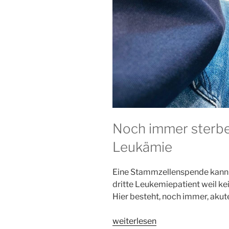
Noch immer sterb
Leukämie
Eine Stammzellenspende kann L
dritte Leukemiepatient weil k
Hier besteht, noch immer, aku
„Stammzellenspende“
weiterlesen