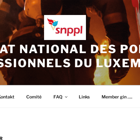
AT NATIONAL DES P
SSIONNELS DU LUXE
Kontakt
Comité
FAQ
Links
Member gin ….
R