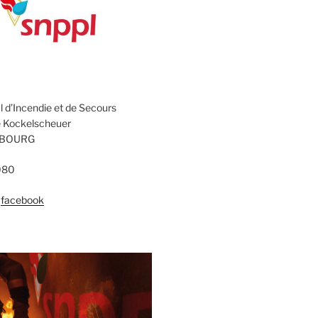
l d’Incendie et de Secours
e Kockelscheuer
MBOURG
080
–
facebook