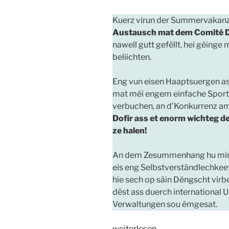
Kuerz virun der Summervakanz 
Austausch mat dem Comité D
nawell gutt gefëllt, hei géing
beliichten.
Eng vun eisen Haaptsuergen 
mat méi engem einfache Sports
verbuchen, an d’Konkurrenz a
Dofir ass et enorm wichteg d
ze halen!
An dem Zesummenhang hu mir oc
eis eng Selbstverständlechkeet
hie sech op säin Déngscht virbe
dëst ass duerch international U
Verwaltungen sou ëmgesat.
„Feiermelder
weiterlesen