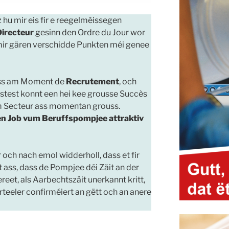
hu mir eis fir e reegelméissegen
irecteur
gesinn den Ordre du Jour wor
e mir gären verschidde Punkten méi genee
ass am Moment de
Recrutement
, och
test konnt een hei kee grousse Succès
m Secteur ass momentan grouss.
en Job vum Beruffspompjee attraktiv
h nach emol widderholl, dass et fir
 ass, dass de Pompjee déi Zäit an der
reet, als Aarbechtszäit unerkannt kritt,
rteeler confirméiert an gëtt och an anere