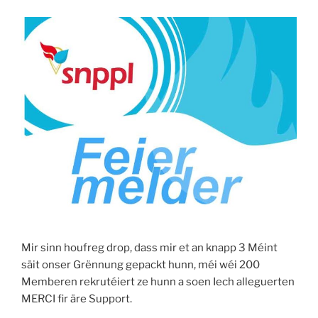
Mir sinn houfreg drop, dass mir et an knapp 3 Méint
säit onser Grënnung gepackt hunn, méi wéi 200
Memberen rekrutéiert ze hunn a soen Iech alleguerten
MERCI fir äre Support.