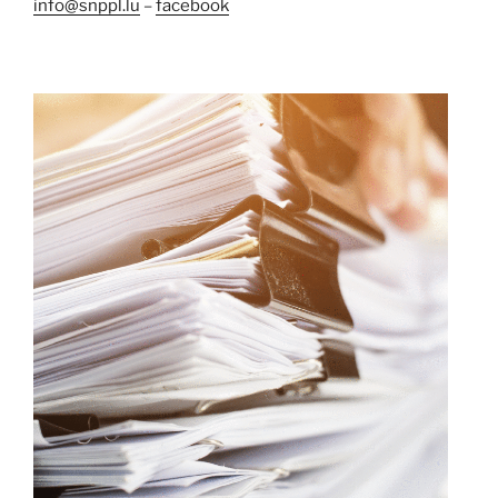
info@snppl.lu
–
facebook