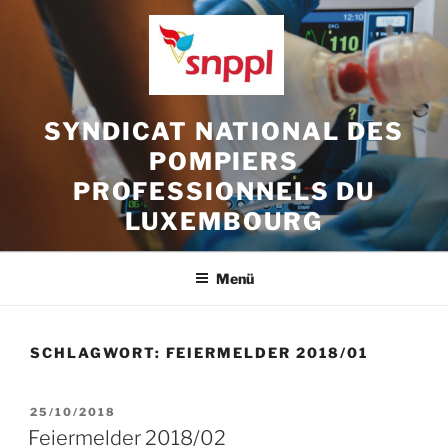
Zum
Inhalt
springen
SYNDICAT NATIONAL DES
POMPIERS
PROFESSIONNELS DU
LUXEMBOURG
Menü
SCHLAGWORT:
FEIERMELDER 2018/01
VERÖFFENTLICHT
25/10/2018
AM
Feiermelder 2018/02