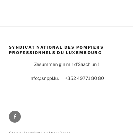
SYNDICAT NATIONAL DES POMPIERS
PROFESSIONNELS DU LUXEMBOURG
Zesummen gin mir d’Saach un !
info@snppl.lu. +352 49771 80 80
Facebook