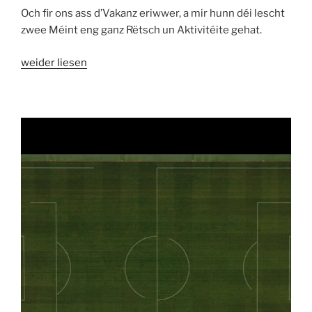
Och fir ons ass d’Vakanz eriwwer, a mir hunn déi lescht
zwee Méint eng ganz Rëtsch un Aktivitéite gehat.
weider liesen