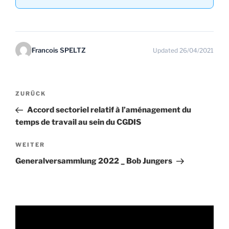
Francois SPELTZ
Updated 26/04/2021
Beitragsnavigation
Vorheriger
ZURÜCK
Beitrag
Accord sectoriel relatif à l’aménagement du
temps de travail au sein du CGDIS
Nächster
WEITER
Beitrag
Generalversammlung 2022 _ Bob Jungers