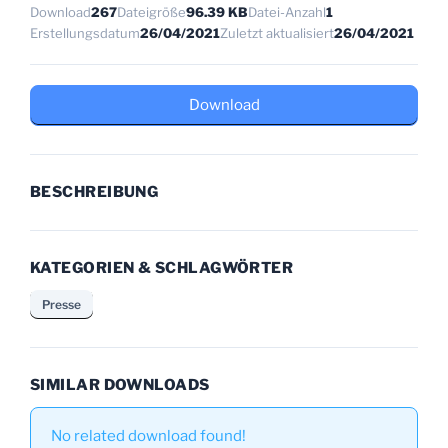
Download
267
Dateigröße
96.39 KB
Datei-Anzahl
1
Erstellungsdatum
26/04/2021
Zuletzt aktualisiert
26/04/2021
Download
BESCHREIBUNG
KATEGORIEN & SCHLAGWÖRTER
Presse
SIMILAR DOWNLOADS
No related download found!